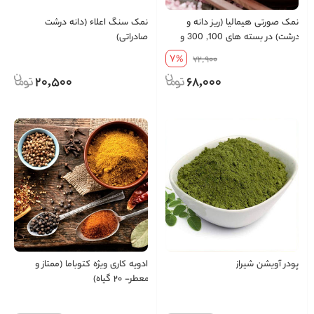
نمک صورتی هیمالیا (ریز دانه و
نمک سنگ اعلاء (دانه درشت
درشت) در بسته های 100, 300 و
صادراتی)
500گرمی
7
%
72,900
20,500
68,000
پودر آویشن شیراز
ادویه کاری ویژه کتوباما (ممتاز و
معطر- ۲۰ گیاه)