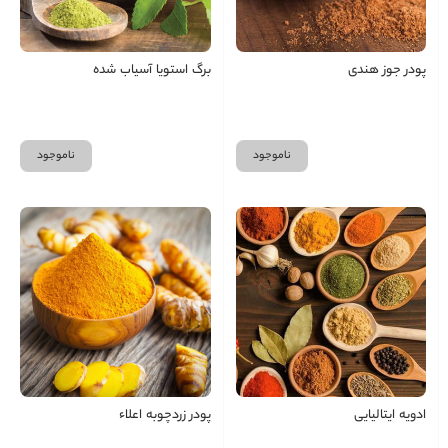
پودر جوز هندی
برگ استویا آسیاب شده
ناموجود
ناموجود
ادویه ایتالیایی
پودر زردچوبه اعلاء