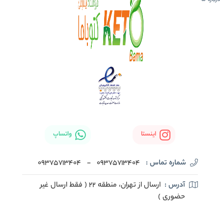
اینستا
واتساپ
شماره تماس :
09375713404
-
09375713404
آدرس :
ارسال از تهران، منطقه 22 ( فقط ارسال غیر
حضوری )