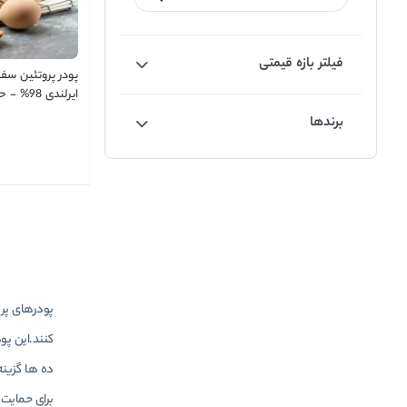
فیلتر بازه قیمتی
پودر پروتئین سف
ایرلندی 8
برندها
گرمی )
پودرهای پرو
کنند.این پو
ده ها گزینه
برای حمایت 