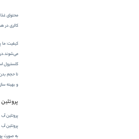
کالری در هر
کیفیت: ما پ
می‌شوند.در 
کلسترول است
تا حجم بدن 
و بهینه ساز
پروتئین 
پروتئین آب 
پروتئین آب
به صورت پود