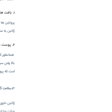
1.
بافت ها
پروتئین ها
ژلاتین به ع
2.
پوست هی
همانطور که 
بالا رفتن س
است که پروت
3.سلامت گوارش
ژلاتین حاو
حرکت غذا ا