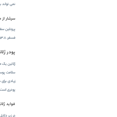
نمی تواند ب
سرشار از م
فسفر، 53.8 میلی گرم پتاسیم و 3.6 گرم منیزیم است.
پودر ژلات
ژلاتین یک م
سلامت پوست،
زیادی برای 
پودری است 
فواید ژلات
در زیر دلای