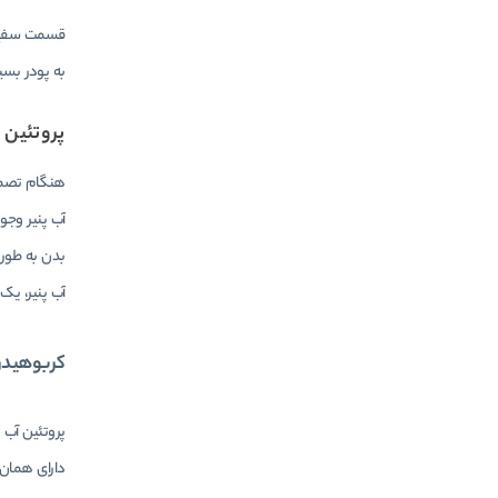
قسمت سفید 
به پودر بسیا
پروتئین 
هنگام تصمیم
آب پنیر وجو
بدن به طور 
آب پنیر، یک وعده از آن حاوی تقریباً 4
کربوهیدرا
پروتئین آب 
دارای همان 