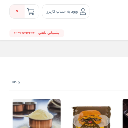
0
ورود به حساب کاربری
پشتیبانی تلفنی
09375713404
5
کالا