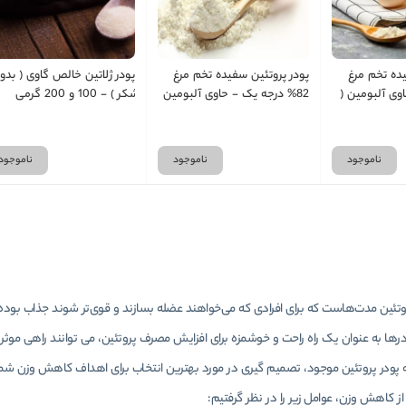
یده تخم مرغ
پودر پروتئین سفیده تخم مرغ
پودر ژلاتین خالص گاوی ( بدو
9% - حاوی آلبومین (
82% درجه یک - حاوی آلبومین
شکر ) - 100 و 200 گرمی
در بسته های 250-500-1000
( در بسته های 250-500-1000
گرمی )
ناموجود
ناموجود
ناموجود
تئین مدت‌هاست که برای افرادی که می‌خواهند عضله بسازند و قوی‌تر شوند جذاب بوده ان
درها به عنوان یک راه راحت و خوشمزه برای افزایش مصرف پروتئین، می توانند راهی موثر
 پودر پروتئین موجود، تصمیم گیری در مورد بهترین انتخاب برای اهداف کاهش وزن شما 
از کاهش وزن، عوامل زیر را در نظر گرفتیم: