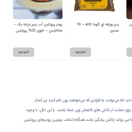
ن
پنیر ورقه ای گودا کاله - 10
پودر پروتئین آب پنیر درجه یک -
عددی
ماءالجبن - حاوی 32% پروتئین
وی ( در بسته های 250- 500-
1000 گرمی )
ناموجود
ناموجود
د، اما می‌توانند به افرادی که می‌خواهند وزن کم کنند نیز کمک
 برای حمایت از تلاش های کاهش وزن شما باشند. با این حال، با وجود
می تواند چالش برانگیز باشد.هنگام انتخاب بهترین پودرهای پروتئینی