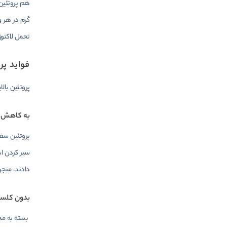
گرم در هر و
تحمل لاکتوز
فواید پر
پروتئین بال
به کاهش 
پروتئین سفی
دادند، منجر به کاهش 441 کالری کمتر در روز
بدون کلست
بسته به مح