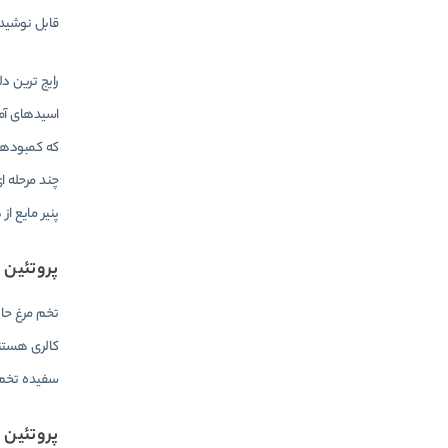
قابل نوشیدن
رایج ترین د
اسیدهای آمی
که کمبودهای
چند مرحله ا
پنیر مایع ا
پروتئین
تخم مرغ حاو
کالری هستن
سفیده تخم 
پروتئین