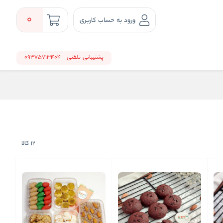
0
ورود به حساب کاربری
پشتیبانی تلفنی
09375713404
12
کالا