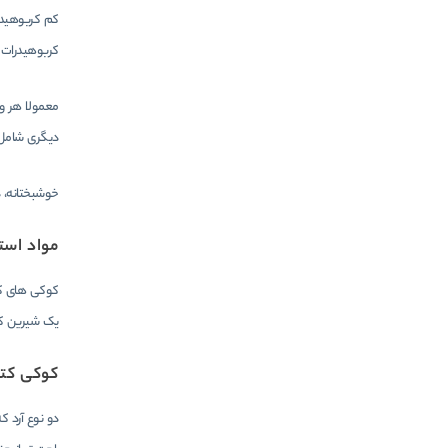
کربوهیدرات 
معمولا هر و
دیگری شامل JELL-O بدون قند، گرانولا، و کلوچه های کم کربوهیدرات برای پدربزرگ یا مادربزرگ هایی است که
خوشبختانه، د
مواد است
کوکی های کم 
یک شیرین ک
کوکی کتو 
دو نوع آرد ک