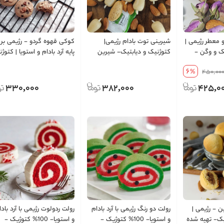
و معطر رژیمی |
شیرینی توت بادام رژیمی|
کوکی قهوه گردو - رژیمی بر
یک و وگن -
کتوژنیک و دیابتیک- شیرین
پایه آرد بادام و استویا | کتوژ
قند
شده با استویا- شیرین اما بدون
و دیابتیک - بسته 6 و 12 عددی
6
%
450,00
قند
330,000
382,000
425,0
ن - رژیمی |
رولت دو رنگ رژیمی با آرد بادام
رولت ردولوت رژیمی با آرد بادا
یک- تهیه شده
و استویا- 100% کتوژیک -
و استویا- 100% کتوژیک -