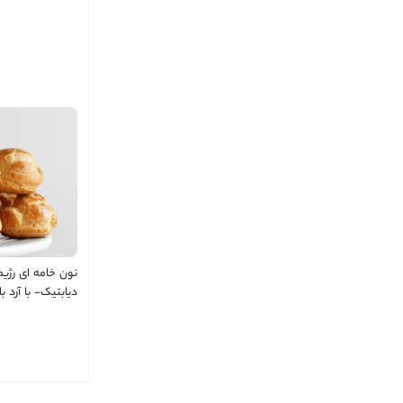
از آرد بادام ایرا
- شیرین اما بدو
نون خامه ای رژیم
دیابتیک- با آرد ب
بسته 5 و
بدون قند- (وزن 
ای ۵۰ گرم)