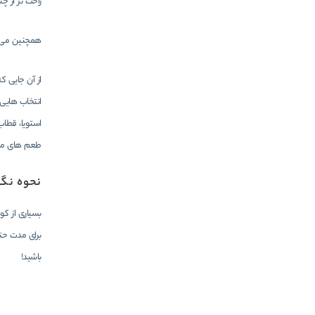
راحت تر از 
همچنین می توا
از آن جایی ک
انتخاب هایی 
استویا، قطاب
طعم های منح
نحوه نگه
بسیاری از کو
برای مدت حتی
باشید!