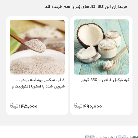
خریداران این کالا، کالاهای زیر را هم خریده اند
کره نارگیل خالص - 350 گرمی
کافی میکس پروتئینه رژیمی -
چ
شیرین شده با استویا (کتوژنیک و
ج
دیابتیک) - شیرین اما بدون قند
ا
145,000
490,000
اطلاعات
خدمات مشتریان