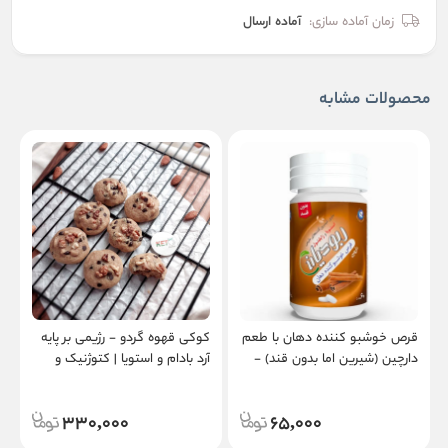
زمان آماده سازی:
آماده ارسال
محصولات مشابه
قرص خوشبو کننده دهان با طعم
کوکی قهوه گردو - رژیمی بر پایه
ب
دارچین (شیرین اما بدون قند) -
آرد بادام و استویا | کتوژنیک و
حاوی استویا و زایلیتول
دیابتیک - بسته 6 و 12 عددی
330,000
65,000