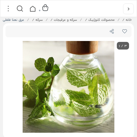
0
خانه
/
محصولات کتوژنیک
/
سرکه و عرقیجات
/
سرکه
/
عرق نعنا فلفلی دو
1
/
3