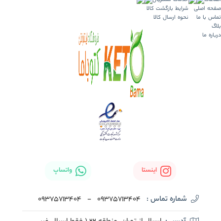
صفحه اصلی
شرایط بازگشت کالا
تماس با ما
نحوه ارسال کالا
بلاگ
درباره ما
اینستا
واتساپ
شماره تماس :
09375713404
-
09375713404