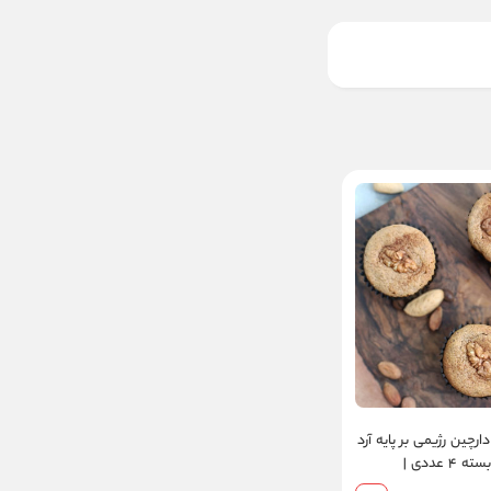
رچین رژیمی بر پایه آرد
بادام و استویا- بسته ۴ عددی |
تیک