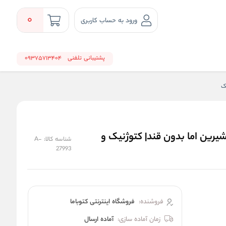
0
ورود به حساب کاربری
پشتیبانی تلفنی
09375713404
ک
شیرین اما بدون قند| کتوژنیک و
شناسه کالا:
A-
27993
فروشنده:
فروشگاه اینترنتی کتوباما
زمان آماده سازی:
آماده ارسال