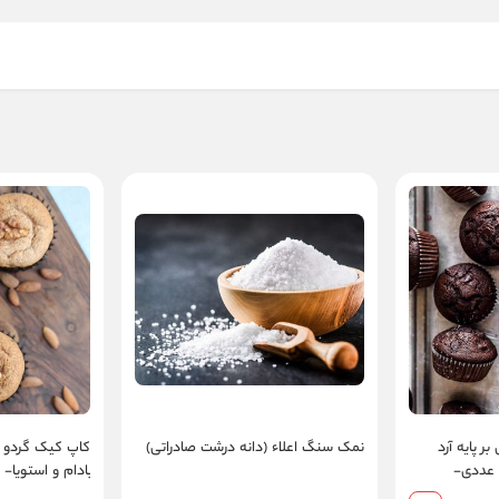
 پایه آرد
نمک سنگ اعلاء (دانه درشت صادراتی)
کاپ کیک گردو دا
بادام و استویا - بسته ۴ عددی-
وژنیک و
کتوژنیک و دیاب