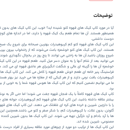
توضیحات
آیا در مورد کاپ کیک های قهوه کتو شنیده اید؟ خوب، این کاپ کیک های بدون قن
همینطور هستند. آن ها تمام طعم یک کیک قهوه را دارند، اما در اندازه های کو
دوست داشتنی.
این کاپ کیک های قهوه کتو کم کربوهیدرات بهترین صبحانه برای شروع یک صبح
هستند. این کاپ کیک های کتو خوشمزه باعث می‌شوند که از رختخواب بیرون بپری
شروع روزتان باشید.آن ها به راحتی می توانند تا پنج روز در یخچال نگهداری شون
می توانید بعد از شام آنها را به عنوان دسر میل کنید. طعم قهوه در این کاپ ک
خوشمزه آن ها را گزینه ای عالی و شگفت انگیزبرای هر عاشق قهوه ای می کند. 
فراستینگ پنیر خامه ای طعم خوش طعم قهوه را کامل می کند. این کاپ کیک ها
کربوهیدرات بافت نرمی دارند و از هر کیکی که از مغازه ها می خرید نیز بهتر هستن
ما می توانیم تضمین کنیم که این کاپ کیک ها هوس قهوه شما را به خوبی از ب
برد.
کاپ کیک های قهوه کاملاً با یک فنجان قهوه جفت می شوند! اما حتی اگر به نو
بیشتر علاقه داشته باشید، این کاپ کیک های قهوه کم کربوهیدرات، جوانه های 
را با دارچین شیرین و خرده های کره ای غلغلک می دهند. این کاپ کیک های قهو
گلوتن، بدون غلات، با کربوهیدرات کم، با شکر صفر و کتو می باشند.
همچنین این
ها با آرد بادام و آرد نارگیل تهیه می شوند. این کاپ کیک ها بدون شیرین کننده ی
مصنوعی، شیرین شده اند.
این کاپ کیک ها از ترکیب دو مورد از چیزهای مورد علاقه بسیاری از افراد درست شد