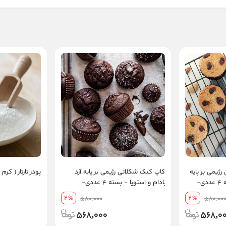
کاپ کیک دارچین کرنبری رژیمی بر پایه
کاپ کیک شکلاتی رژیمی بر پایه آرد
پودر تارتار ( کرم تا
آرد بادام و استویا - بسته ۴ عددی-
بادام و استویا - بسته ۴ عددی-
وژنیک و
شیرین اما بدون قند |کتوژنیک و
2
2
%
580,000
%
580,00
دیابتیک
568,000
568,0