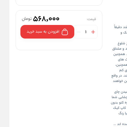
568,000
تومان
قیمت:
د دقیقاً
افزودن به سبد خرید
چک و
 شلوغ
د و مشتاق
د. همچنین
یک های
همچنین،
ی کم
د. در واقع
ین خواهند
شیدن چای
چشایی شما
ه کتو بدون
 کاپ کیک
ا رنگ
ه اند ...