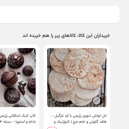
خریداران این کالا، کالاهای زیر را هم خریده اند
نان لواش تنوری رژیمی با آرد نارگیل -
کاپ کیک شکلاتی رژیمی بر
فاقد گلوتن و تخم مرغ | کتوژنیک و
وگن- پخت روز
شیرین اما بدون قند |کت