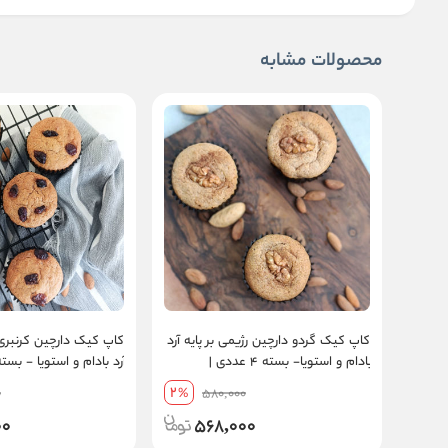
محصولات مشابه
کاپ کیک گردو دارچین رژیمی بر پایه آرد
بادام و استویا- بسته ۴ عددی |
کتوژنیک و دیابتیک
شیرین اما بدون قند| کت
2
0
%
580,000
دیابتیک
00
568,000