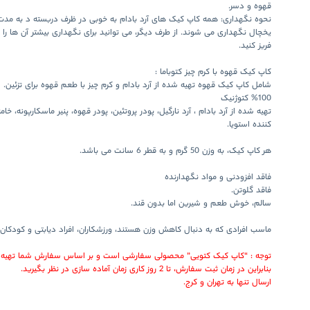
قهوه و دسر.
فریز کنید.
کاپ کیک قهوه با کرم چیز کتوباما :
شامل کاپ کیک قهوه تهیه شده از آرد بادام و کرم چیز با طعم قهوه برای تزئین.
%100 کتوژنیک
تهیه شده از
آرد بادام
،
آرد نارگیل
،
پودر پروتئین
، پودر قهوه،
پنیر ماسکارپونه
، خام
کننده استویا
.
هر کاپ کیک، به
وزن 50 گرم
و به
قطر 6 سانت
می باشد.
فاقد افزودنی و مواد نگهدارنده
فاقد گلوتن.
سالم، خوش طعم و شیرین اما بدون قند.
ماسب افرادی که به دنبال کاهش وزن هستند، ورزشکاران، افراد دیابتی و کودکان.
توجه :
“کاپ کیک کتویی”
محصولی
سفارشی
است و بر اساس سفارش شما تهیه 
بنابراین در زمان ثبت سفارش، تا
2 روز
کاری زمان آماده سازی در نظر بگیرید.
ارسال تنها به تهران و کرج.