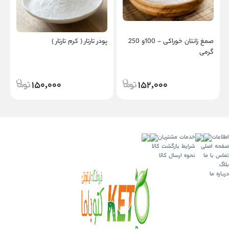
صمغ زانتان خوراکی - 100و 250
پودر تارتار ( کرم تارتار )
آ
گرمی
150,000
152,000
اطلاعات
خدمات مشتریان
صفحه اصلی
شرایط بازگشت کالا
تماس با ما
نحوه ارسال کالا
بلاگ
درباره ما