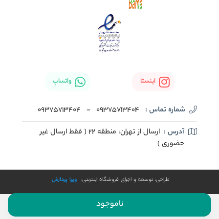
اینستا
واتساپ
شماره تماس :
09375713404
-
09375713404
آدرس :
ارسال از تهران، منطقه 22 ( فقط ارسال غیر
حضوری )
طراحی، توسعه و اجرای فروشگاه اینترنتی:
ویرا پردازش
ناموجود