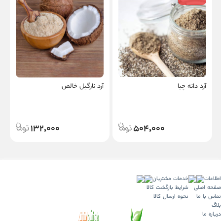
آرد دانه چیا
آرد نارگیل خالص
ک
132,000
504,000
اطلاعات
خدمات مشتریان
صفحه اصلی
شرایط بازگشت کالا
تماس با ما
نحوه ارسال کالا
بلاگ
درباره ما