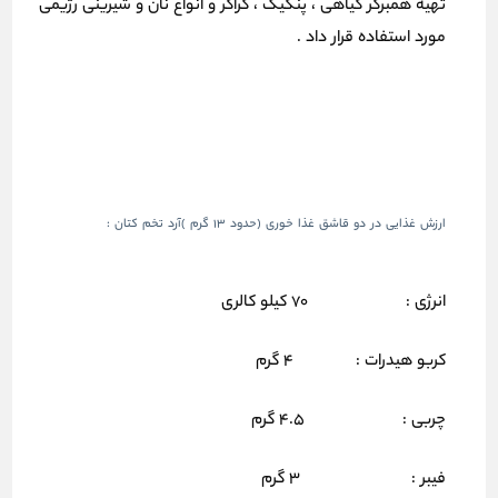
تهیه همبرگر گیاهی ، پنکیک ، کراکر و انواع نان و شیرینی رژیمی
مورد استفاده قرار داد .
ارزش غذایی در دو قاشق غذا خوری (حدود 13 گرم )آرد تخم کتان :
انرژی : 70 کیلو کالری
کربو هیدرات : 4 گرم
چربی : 4.5 گرم
فیبر : 3 گرم