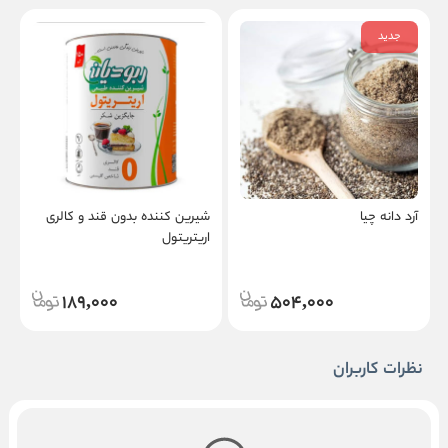
جدید
آرد دانه چیا
شیرین کننده بدون قند و کالری
پ
اریتریتول
م
ح
189,000
504,000
نظرات کاربران