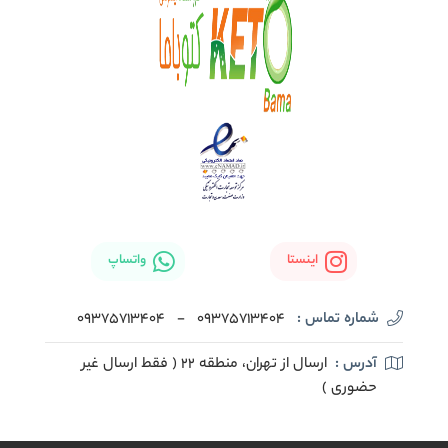
اینستا
واتساپ
شماره تماس :
09375713404
-
09375713404
آدرس :
ارسال از تهران، منطقه 22 ( فقط ارسال غیر
حضوری )