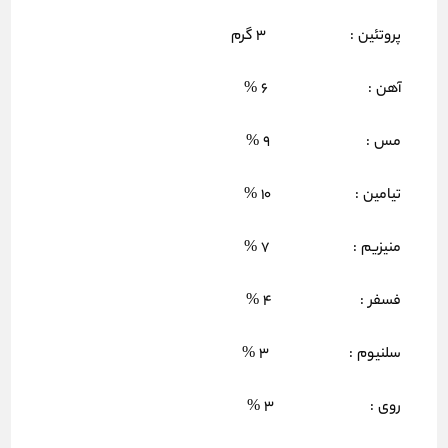
پروتئین : 3 گرم
آهن : 6 %
مس : 9 %
تیامین : 10 %
منیزیم : 7 %
فسفر : 4 %
سلنیوم : 3 %
روی : 3 %