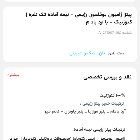
پیتزا ژامبون بوقلمون رژیمی - نیمه آماده تک نفره |
کتوژنیک - با آرد بادام
شناسه کالا:
A-271007
نان ، کیک و شیرینی
دسته بندی:
بیشتر
نقد و بررسی تخصصی
100% کتوژنیک
ترکیبات خمیر پیتزا رژیمی :
آرد بادام _ پنیر موزارلا _ پنیر پارمزان - تخم مرغ.
ترکیبات پیتزا رژیمی نیمه آماده:
ژامبون بوقلمون رژیمی کتوباما (محصولات پروتئینی کتوباما، از مواد