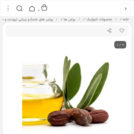
0
خانه
/
محصولات کتوژنیک
/
روغن ها
/
روغن های ماساژ و زیبایی (پوست و مو
1
/
2