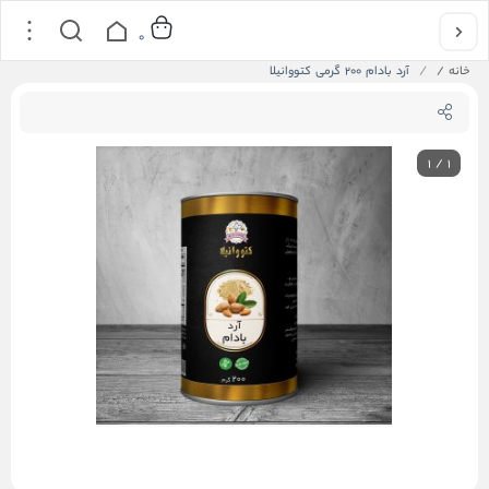
0
خانه
/
آرد بادام 200 گرمی کتووانیلا
1
/
1