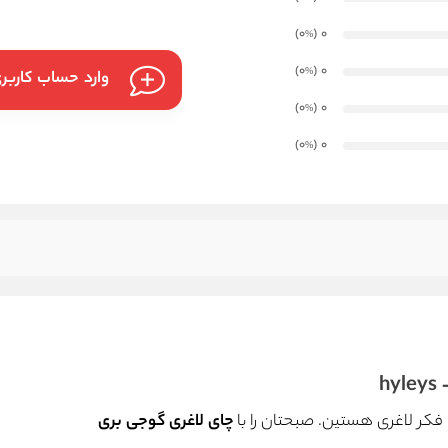
)
(0
0
%
)
(0
0
%
وارد حساب کاربر
)
(0
0
%
)
(0
0
%
h
فکر لاغری هستین. صبحتان را با
چای لاغری گوجی بری