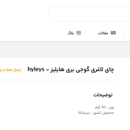
مقالات
بلاگ
چای لاغری گوجی بری هایلیز – hyleys
ارسال فقط با پ
توضیحات
وزن : 40 گرم
محصول کشور : سریلانکا