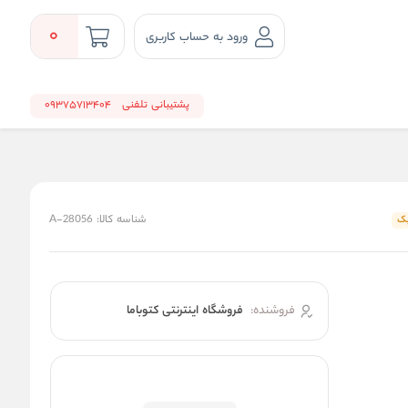
0
ورود به حساب کاربری
پشتیبانی تلفنی
09375713404
شناسه کالا:
A-28056
یک
فروشنده:
فروشگاه اینترنتی کتوباما