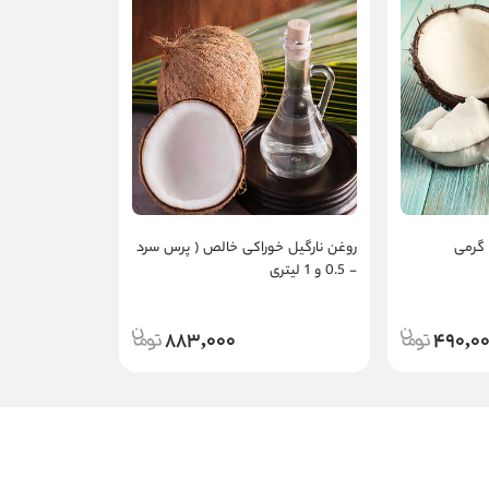
روغن نارگیل خوراکی خالص ( پرس سرد
)- 0.5 و 1 لیتری
883,000
490,0