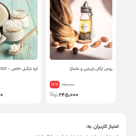
روغن آرگان (زیبایی و ماساژ)
کره نارگیل خالص - 350 گرمی
18
%
298,000
00
245,000
امتیاز کاربران به: